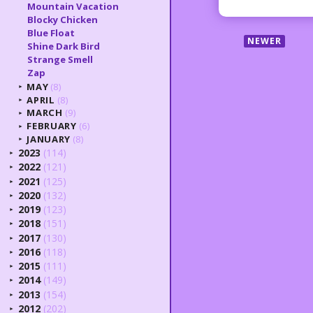
Mountain Vacation
Blocky Chicken
Blue Float
NEWER
Shine Dark Bird
Strange Smell
Zap
MAY
(8)
►
APRIL
(8)
►
MARCH
(9)
►
FEBRUARY
(6)
►
JANUARY
(8)
►
2023
(114)
►
2022
(121)
►
2021
(125)
►
2020
(132)
►
2019
(123)
►
2018
(151)
►
2017
(130)
►
2016
(118)
►
2015
(111)
►
2014
(149)
►
2013
(154)
►
2012
(202)
►